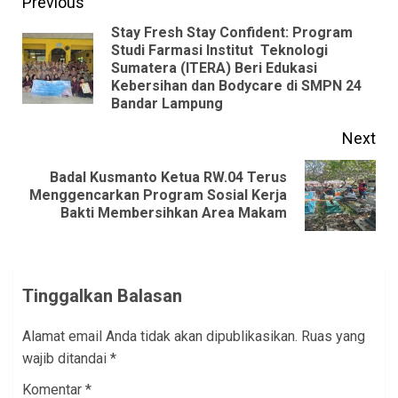
Continue
Previous
Reading
Stay Fresh Stay Confident: Program
Studi Farmasi Institut Teknologi
Pre
Sumatera (ITERA) Beri Edukasi
Kebersihan dan Bodycare di SMPN 24
pos
Bandar Lampung
Next
Badal Kusmanto Ketua RW.04 Terus
Next
Menggencarkan Program Sosial Kerja
Bakti Membersihkan Area Makam
post:
Tinggalkan Balasan
Alamat email Anda tidak akan dipublikasikan.
Ruas yang
wajib ditandai
*
Komentar
*