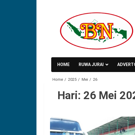
Skip
to
content
HOME
RUWA JURAI
ADVERT
Home
2025
Mei
26
Hari:
26 Mei 20