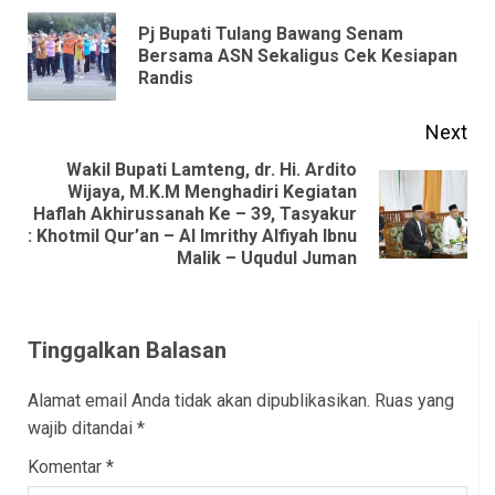
Reading
Pj Bupati Tulang Bawang Senam
Pre
Bersama ASN Sekaligus Cek Kesiapan
Randis
pos
Next
Wakil Bupati Lamteng, dr. Hi. Ardito
Wijaya, M.K.M Menghadiri Kegiatan
Next
Haflah Akhirussanah Ke – 39, Tasyakur
: Khotmil Qur’an – Al Imrithy Alfiyah Ibnu
post:
Malik – Uqudul Juman
Tinggalkan Balasan
Alamat email Anda tidak akan dipublikasikan.
Ruas yang
wajib ditandai
*
Komentar
*