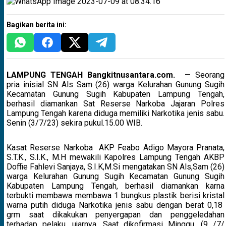
Bagikan berita ini:
LAMPUNG TENGAH Bangkitnusantara.com.
— Seorang
pria inisial SN Als Sam (26) warga Kelurahan Gunung Sugih
Kecamatan Gunung Sugih Kabupaten Lampung Tengah,
berhasil diamankan Sat Reserse Narkoba Jajaran Polres
Lampung Tengah karena diduga memiliki Narkotika jenis sabu.
Senin (3/7/23) sekira pukul.15.00 WIB.
Kasat Reserse Narkoba AKP Feabo Adigo Mayora Pranata,
S.T.K., S.I.K., M.H mewakili Kapolres Lampung Tengah AKBP
Doffie Fahlevi Sanjaya, S.I.K,M.Si mengatakan SN Als,Sam (26)
warga Kelurahan Gunung Sugih Kecamatan Gunung Sugih
Kabupaten Lampung Tengah, berhasil diamankan karna
terbukti membawa membawa 1 bungkus plastik berisi kristal
warna putih diduga Narkotika jenis sabu dengan berat 0,18
grm saat dikakukan penyergapan dan penggeledahan
terhadap pelaku, ujarnya. Saat dikofirmasi Minggu, (9 /7/