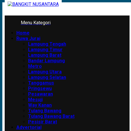
Skip
to
content
Primary
Menu Kategori
Menu
Home
Ruwa Jurai
Lampung Tengah
Lampung Timur
Lampung Barat
Bandar Lampung
Metro
Lampung Utara
Lampung Selatan
Tanggamus
Pringsewu
Pesawaran
Mesuji
Way Kanan
Tulang Bawang
Tulang Bawang Barat
Pesisir Barat
Advertorial