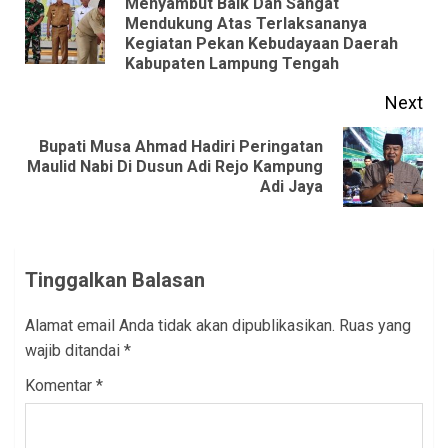
Menyambut Baik Dan Sangat
Pre
Mendukung Atas Terlaksananya
Kegiatan Pekan Kebudayaan Daerah
pos
Kabupaten Lampung Tengah
Next
Bupati Musa Ahmad Hadiri Peringatan
Next
Maulid Nabi Di Dusun Adi Rejo Kampung
Adi Jaya
post:
Tinggalkan Balasan
Alamat email Anda tidak akan dipublikasikan.
Ruas yang
wajib ditandai
*
Komentar
*