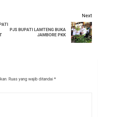
Next
PATI
PJS BUPATI LAMTENG BUKA
Next
Previous
T
JAMBORE PKK
post:
post:
kan.
Ruas yang wajib ditandai
*