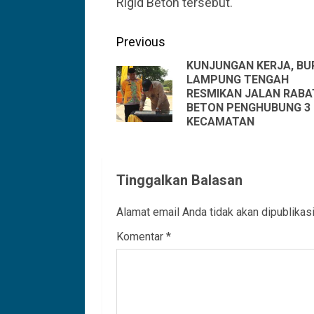
Rigid Beton tersebut.
Continue
Previous
Reading
KUNJUNGAN KERJA, BU
LAMPUNG TENGAH
RESMIKAN JALAN RABA
BETON PENGHUBUNG 3
KECAMATAN
Tinggalkan Balasan
Alamat email Anda tidak akan dipublikasi
Komentar
*