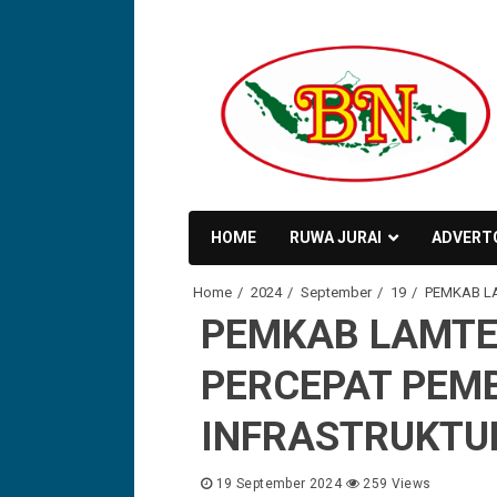
Skip
to
content
HOME
RUWA JURAI
ADVERT
Home
2024
September
19
PEMKAB L
PEMKAB LAMT
PERCEPAT PE
INFRASTRUKTU
19 September 2024
259 Views